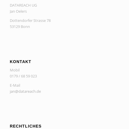
DATAREACH UG
Jan Oelers
Dottendorfer Strasse 78
53129 Bonn
KONTAKT
Mobil
0179 / 68 59 023
E-Mail
jan@datareach.de
RECHTLICHES