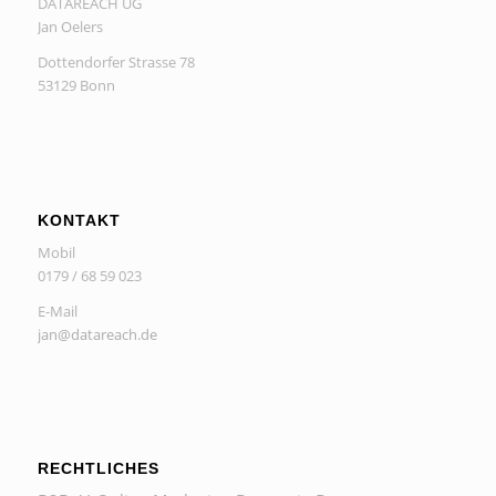
DATAREACH UG
Jan Oelers
Dottendorfer Strasse 78
53129 Bonn
KONTAKT
Mobil
0179 / 68 59 023
E-Mail
jan@datareach.de
RECHTLICHES