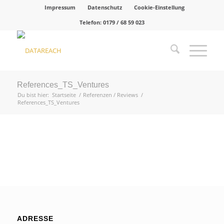
Impressum
Datenschutz
Cookie-Einstellung
Telefon:
0179 / 68 59 023
References_TS_Ventures
Du bist hier:
Startseite
/
Referenzen / Reviews
/
References_TS_Ventures
ADRESSE