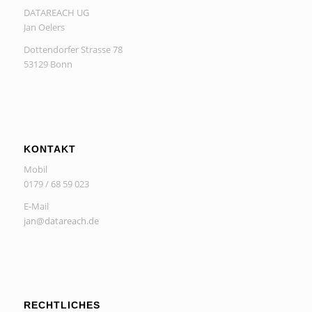
DATAREACH UG
Jan Oelers
Dottendorfer Strasse 78
53129 Bonn
KONTAKT
Mobil
0179 / 68 59 023
E-Mail
jan@datareach.de
RECHTLICHES