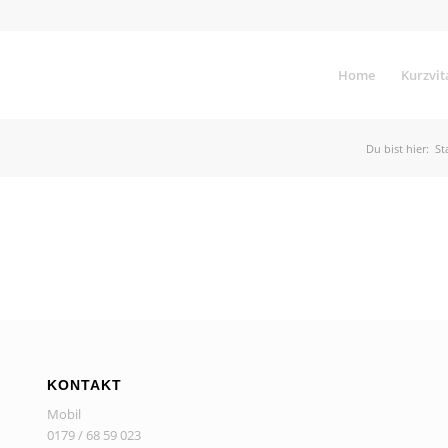
Home
Kurzvit
Du bist hier:
St
KONTAKT
Mobil
0179 / 68 59 023