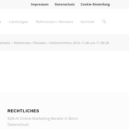
Impressum
Datenschutz
Cookie-Einstellung
a
Leistungen
Referenzen / Reviews
Kontakt
artseite
/
Referenzen / Reviews
/
bildschirmfoto-2016-11-06-um-11-00-28
RECHTLICHES
B2B-AI-Online-Marketing-Berater in Bonn
Datenschutz