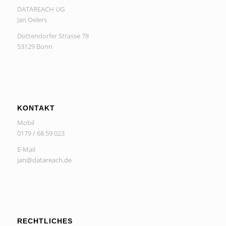
DATAREACH UG
Jan Oelers
Dottendorfer Strasse 78
53129 Bonn
KONTAKT
Mobil
0179 / 68 59 023
E-Mail
jan@datareach.de
RECHTLICHES